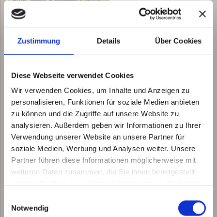
Vom 31.01.2015 - 01.02.2015 waren wir als Aussteller auf der
Automobilmesse in Erfurt
anwesend. Mit zwei Live-
Folierungen konnten wir die Aufmerksamkeit des Publikums auf
Zustimmung
Details
Über Cookies
uns lenken. Ein kleines Video gibt euch einen kleinen Einblick.
Diese Webseite verwendet Cookies
Wir verwenden Cookies, um Inhalte und Anzeigen zu
personalisieren, Funktionen für soziale Medien anbieten
zu können und die Zugriffe auf unsere Website zu
analysieren. Außerdem geben wir Informationen zu Ihrer
Verwendung unserer Website an unsere Partner für
soziale Medien, Werbung und Analysen weiter. Unsere
Partner führen diese Informationen möglicherweise mit
weiteren Daten zusammen, die Sie ihnen bereitgestellt
haben oder die sie im Rahmen Ihrer Nutzung der Dienste
gesammelt haben.
Einwilligungsauswahl
Notwendig