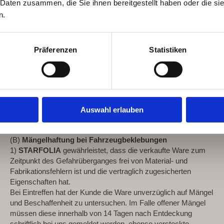
 Daten zusammen, die Sie ihnen bereitgestellt haben oder die s
den Bildern und Postern und den Originaldaten sind keine
Mängel. Eine Qualitätseinbuße durch eine mangelhafte
n.
Qualität (zum Beispiel Auflösung) der Originalbilddaten stellt
ebenfalls keinen Mangel dar.
c) In Glasdekor-, Sonnen- oder Splitterschutzfolien, die vor Ort
Präferenzen
Statistiken
beim Kunden montiert werden, können u.U. Staubeinschlüsse
entstehen, da eine komplett staubfreie Umgebung nicht
gewährleistet werden kann. Dies stellt trotz allergrößter
Sorgfalt somit keinen Mangel dar.
(3) Flockdrucke und Flex drucke sind mit bis zu 40°C
waschbar. Jedoch ist das benutzen von Weichspüler nicht
Auswahl erlauben
gestattet. Links waschen und links auf niedrigster Stufe bügeln
ist zulässig.
(B)
Mängelhaftung bei Fahrzeugbeklebungen
1)
STARFOLIA
gewährleistet, dass die verkaufte Ware zum
Zeitpunkt des Gefahrüberganges frei von Material- und
Fabrikationsfehlern ist und die vertraglich zugesicherten
Eigenschaften hat.
Bei Eintreffen hat der Kunde die Ware unverzüglich auf Mängel
und Beschaffenheit zu untersuchen. Im Falle offener Mängel
müssen diese innerhalb von 14 Tagen nach Entdeckung
schriftlich bei uns gemeldet werden, ebenso versteckte