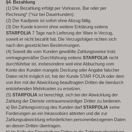
§4. Bezahlung
(1) Die Bezahlung erfolgt per Vorkasse, Bar oder per
Rechnung* (*nur bei Dauerkunden).
(2) Der Kaufpreis ist sofort ohne Abzug fällig.
(3) Der Kunde kommt ohne weitere Erklärung seitens
STARFOLIA
7 Tage nach Lieferung der Ware in Verzug,
soweit er nicht bezahlt hat. Die Verzugsfolgen richten sich
nach den gesetzlichen Bestimmungen.
(4) Soweit die vom Kunden gewählte Zahlungsweise trotz
vertragsgemäßer Durchführung seitens
STARFOLIA
nicht
durchführbar ist, insbesondere weil eine Abbuchung vom
Konto des Kunden mangels Deckung oder Angabe falscher
Daten nicht möglich ist, hat der Kunde STAR FOLIA oder dem
von ihm mit der Abwicklung beauftragten Dritten die hierdurch
entstehenden Mehrkosten zu ersetzen.
(5)
STARFOLIA
ist berechtigt, sich bei der Abwicklung der
Zahlung der Dienste vertrauenswürdiger Dritter zu bedienen.
a) Bei Zahlungsverzug des Kunden darf
STARFOLIA
seine
Forderungen an ein Inkassobüro abtreten und die zur
Zahlungsabwicklung erforderlichen personenbezogenen Daten
an diesen Dritten übertragen.
b) Im Falle der Einschaltung Dritter in die Zahlungsabwicklung,