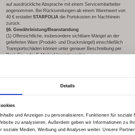
auf ausdrückliche Absprache mit einem Servicemitarbeiter
angenommen. Bei Rücksendungen ab einem Warenwert von
40 € erstattet
STARFOLIA
die Portokosten im Nachhinein
zurück.
§6. Gewährleistung/Beanstandung
(1) Offensichtliche, insbesondere sichtbare Mängel an der
gelieferten Ware (Produkt- und Druckmängel) einschließlich
Transportschäden können unter genauer Beschreibung per
Post, Fax oder E-Mail reklamiert werden.
(2) (A) Allgemeine Mängelhaftung
a) Bilder, Poster und Folien werden anhand von
Kundenvorlagen verarbeitet. Die Qualität der Vorlagen
(Auflösung, Größe…) ist ausschlaggebend für das Ergebnis.
Details
Das Produkt gilt als mangelhaft, wenn es nicht dem
technischen Standard digitalen Druckes entsprechen. Bei
unerheblichen Mängeln bestehen keine
Gewährleistungsansprüche des Kunden.
Cookies
b) Als Mängel gelten nur technische Fehler, die nach dem
nhalte und Anzeigen zu personalisieren, Funktionen für soziale
aktuellen Stand der Technik vermeidbar gewesen wären, nicht
Website zu analysieren. Außerdem geben wir Informationen zu I
jedoch geschmackliche Gesichtspunkte. Farbliche
r soziale Medien, Werbung und Analysen weiter. Unsere Partner
Differenzen, Bildbeschnitt oder Farbverschiebungen zwischen